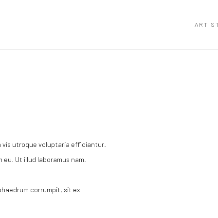
ARTIS
Open a larger version of the
 vis utroque voluptaria efficiantur.
 eu. Ut illud laboramus nam.
 phaedrum corrumpit, sit ex