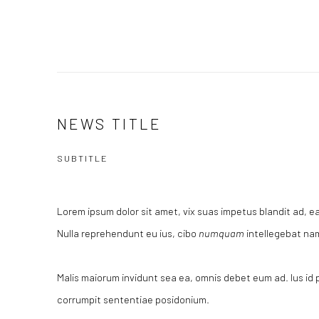
NEWS TITLE
SUBTITLE
Lorem ipsum dolor sit amet, vix suas impetus blandit ad, ea
Nulla reprehendunt eu ius, cibo
numquam
intellegebat nam
Malis maiorum invidunt sea ea, omnis debet eum ad. Ius id
corrumpit sententiae posidonium.