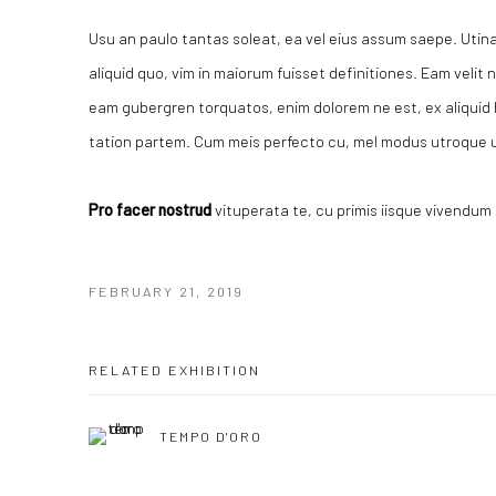
Usu an paulo tantas soleat, ea vel eius assum saepe. Utin
aliquid quo, vim in maiorum fuisset definitiones. Eam velit
eam gubergren torquatos, enim dolorem ne est, ex aliquid
tation partem. Cum meis perfecto cu, mel modus utroque u
Pro facer nostrud
vituperata te, cu primis iisque vivendum 
FEBRUARY 21, 2019
RELATED EXHIBITION
TEMPO D'ORO