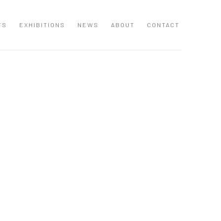
TS
EXHIBITIONS
NEWS
ABOUT
CONTACT
 following image in a popup: