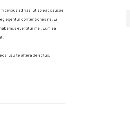
am civibus ad has, ut soleat causae
 neglegentur contentiones ne. Ei
 habemus evertitur mel. Eum ea
t.
eos, usu te altera delectus.